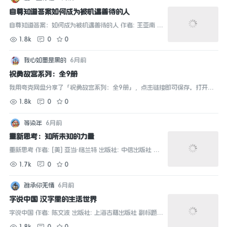
自尊知道答案如何成为被机遇善待的人
自尊知道答案：如何成为被机遇善待的人 作者: 王亚南 出
版社: 中国水利水电出版社 出版年: 2020-4 页数: 240
1.8k
0
0
定价: 48.00元 装帧: 平装 ISBN: 97875170831...
我心如墨是黑的
6月前
祝勇故宫系列：全9册
我用夸克网盘分享了「祝勇故宫系列：全9册」，点击链接即可保存。打开
「夸克APP」，无需下载在线播放视频，畅享原画5倍速，支持电视投屏。...
1.8k
0
0
等染年
6月前
重新思考：知所未知的力量
重新思考 作者: [美] 亚当·格兰特 出版社: 中信出版社 副
标题: 知所未知的力量 原作名: Think Again: The Pow
1.7k
0
0
er of Knowing What You Don't...
难承你无情
6月前
字说中国 汉字里的生活世界
字说中国 作者: 陈文波 出版社: 上海古籍出版社 副标题:
汉字里的生活世界 出版年: 2022-9 页数: 368 定价: 78.