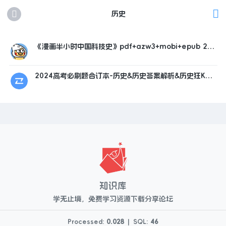
历史
《漫画半小时中国科技史》pdf+azw3+mobi+epub 20
4.7MB
2024高考必刷题合订本-历史&历史答案解析&历史狂K重
点 525.1MB（共3个项目）
知识库
学无止境，免费学习资源下载分享论坛
Processed:
0.028
|
SQL:
46