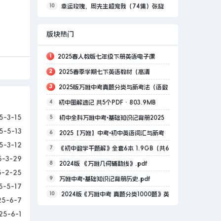
10
幸运玫瑰，周先生超宠我（74集）张旋
＆郑晨雨
版块热门
1
2025春人教版七年级下册英语电子课
2
2025春季学期七下英语教材（高清
本.pdf
3
2025版万唯中考真题分类与新考法（语数
版）.pdf
4
初中图解速记 共5个PDF · 803.9MB
英物化历道）2.4GB（共28个项目）无水印版
5-3-15
5
初中全科万唯中考•基础知识记背册2025
推荐
5-5-13
6
2025【万唯】中考•初中英语词汇与新考
版 153.1MB（共9个PDF）
5-3-12
7
《初中数学千题解》全套6本 1.9GB（共6
法295.7MB（共2个PDF）
5-3-29
8
2024版 《万唯几何辅助线》.pdf
个项目）清晰版可以打印的
5-2-25
9
万唯中考•基础知识记背册历史.pdf
5-5-17
10
2024版《万唯中考 真题分类1000题》英
25-6-7
语含答案.pdf
25-6-1