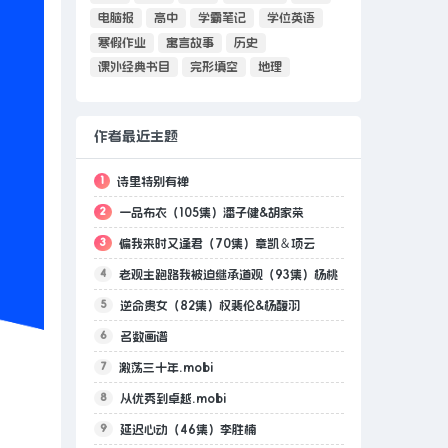
电脑报
高中
学霸笔记
学位英语
寒假作业
寓言故事
历史
课外经典书目
完形填空
地理
作者最近主题
1
诗里特别有禅
2
一品布衣（105集）潘子健&胡家荣
3
偏我来时又逢君（70集）章凯＆项云
1.9GB
4
老观主跑路我被迫继承道观（93集）杨桃
5
逆命贵女（82集）权裴伦&杨馥羽
&韩一波
6
名数画谱
7
激荡三十年.mobi
8
从优秀到卓越.mobi
9
延迟心动（46集）李胜楠