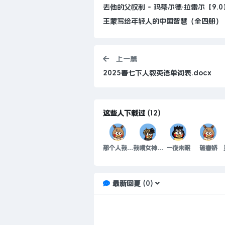
去他的父权制 - 玛蒂尔德·拉雷尔【9.0
王蒙写给年轻人的中国智慧（全四册）
上一篇
2025春七下人教英语单词表.docx
这些人下载过
(
12
)
那个人我用心去疼
我喂女神袋盐
一夜未眠
破春娇
最新回复
(
0
)