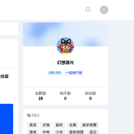
幻梦逐光
UID:150
一级用户组
在线查
主题数
帖子数
粉丝数
28
0
0
TAG
英语
试卷
数学
合集
数学竞赛
高考
中考
小学
高考物理
语文