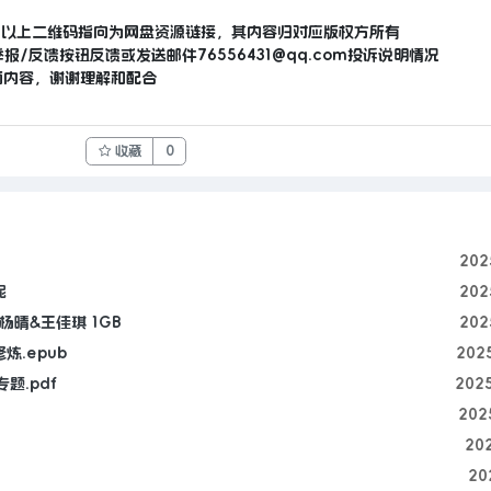
，以上二维码指向为网盘资源链接，其内容归对应版权方所有
举报/反馈按钮反馈或发送邮件
76556431@qq.com
投诉说明情况
面内容，谢谢理解和配合
收藏
0
202
妮
202
晴&王佳琪 1GB
202
炼.epub
202
题.pdf
202
202
20
20