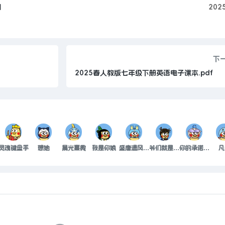
】
202
下
2025春人教版七年级下册英语电子课本.pdf
灵魂键盘手
想她
晨光熹微
我是你娘
盛唐遗风断空梦
爷们就是有情
你的承诺卑微了谁
凡