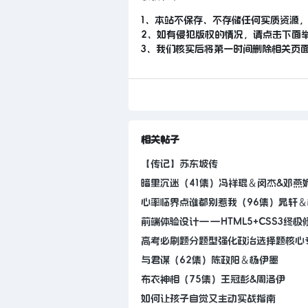
1、本站不保存、不存储任何实质资源
2、如有侵犯版权的情况，请点击下面
3、我们核实后将第一时间删除相关页
相关帖子
【传记】苏东坡传
暗里沉迷（41集）冯祥琨＆闵杰&邓燕
心率临界点谁都别惹我（96集）晁轩＆杨
前端体验设计——HTML5+CSS3终极修
高考必刷题分题型强化政治选择题核心专
与君谋（62集）陈政阳＆杨伊墨
布衣神相（75集）王冠彭&周洛伊
如何让孩子自觉又主动实战指南