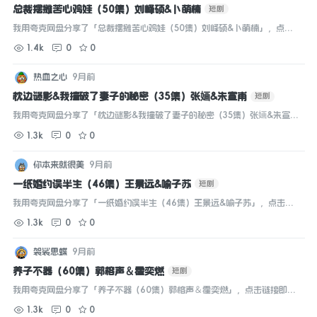
总裁摆摊苦心鸡娃（50集）刘峰硕&卜萌楠
短剧
我用夸克网盘分享了「总裁摆摊苦心鸡娃（50集）刘峰硕&卜萌楠」，点击
链接即可保存。打开「夸克APP」，无需下载在线播放视频，畅享原画5倍
1.4k
0
0
速，支持电视投屏。...
热血之心
9月前
枕边谜影&我撞破了妻子的秘密（35集）张婳&朱宣甫
短剧
我用夸克网盘分享了「枕边谜影&我撞破了妻子的秘密（35集）张婳&朱宣
甫」，点击链接即可保存。打开「夸克APP」，无需下载在线播放视频，畅
1.3k
0
0
享原画5倍速，支持电视投屏。...
你本来就很美
9月前
一纸婚约误半生（46集）王景远&喻子苏
短剧
我用夸克网盘分享了「一纸婚约误半生（46集）王景远&喻子苏」，点击链
接即可保存。打开「夸克APP」，无需下载在线播放视频，畅享原画5倍速，
1.3k
0
0
支持电视投屏。...
袈裟思蝶
9月前
养子不器（60集）郭榕声＆霍奕燃
短剧
我用夸克网盘分享了「养子不器（60集）郭榕声＆霍奕燃」，点击链接即可
保存。打开「夸克APP」，无需下载在线播放视频，畅享原画5倍速，支持电
1.3k
0
0
视投屏。...