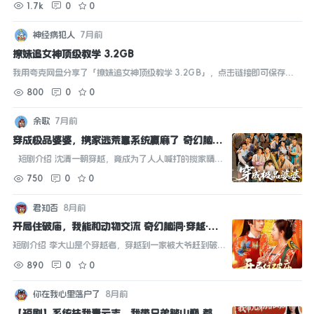
1.7k
0
0
清冷才子、怀孕寡妇。四人抱团搞事业、打怪升级，江臻以&ldquo...
神经病犯人
7月前
撩妹追女神顶级教学 3.2GB
我用夸克网盘分享了「撩妹追女神顶级教学 3.2GB」，点击链接即可保存。
打开「夸克APP」，无需下载在线播放视频，畅享原画5倍速，支持电视投
800
0
0
屏。...
余歌
7月前
穿成极品婆婆，携家逃荒靠系统赢麻了 奇幻脑洞·
穿越·全86集 周逸辰&郑浩然&吕萌 1.1G
[1.1GB]
短剧介绍 沈清一朝穿越，竟成为了人人喊打的搅家精婆
婆！原主偏心，儿子们不是愚孝就是自私，女儿和孙女们
750
0
0
也命运多舛。更要命的是，水灾将至，全家面临逃荒。沈
清无奈，只得带领着她的这群&...
君知否
8月前
开局住破庙，我能和动物交流 奇幻脑洞·穿越·全9
5集 王泊渊&崔馨心&之之 1.2GB
[1.2GB]
短剧
短剧介绍 李大山是个穿越者，穿越到一家被大爷赶到破庙
的李大山身上。穿越后的李大山有能听懂动物说话的能
890
0
0
力，于是乎，他开始靠着这个能力赚钱发家，惩罚混混，
帮助百姓过上好日子，还认识了县太爷，最后还获...
你在我心里落户了
8月前
【短剧】系统扶我青云志，我带兄弟踏山巅 都市