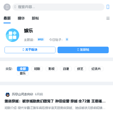
搜索内容...
最新
精华
新帖
娱乐
主题数：
8923
今日贴子：
0
关于版块
发新帖
类型：
全部
短剧
影视
动漫
综艺
纪录片
音乐
历尽山河走向你
6月前
集体穿越：被京城勋贵们团宠了 种田经营·穿越·全72集 王思瑾&
白珩威&王悦洋
[848.4M]
短剧介绍 现代学霸江臻车祸后携学渣天团集体穿越，她成被状元郎俞昭嫌弃
的糟糠妻，靠造纸术逆风翻盘；裴琰、苏屿州、谢枝云各自穿成纨绔世子、