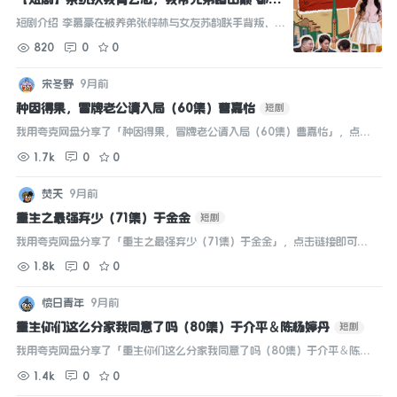
脑洞·都市·全60集 妙正康&发发&常文景 898.3M
短剧介绍 李慕豪在被养弟张梓林与女友苏韵联手背叛、险
B
[898.3MB]
短剧
些丧命后，意外绑定“消费返现系统”，开启逆袭人生的
820
0
0
故事。系统规定他只能为“兄弟”消费，李慕豪借...
宋冬野
9月前
种因得果，冒牌老公请入局（60集）曹嘉怡
短剧
我用夸克网盘分享了「种因得果，冒牌老公请入局（60集）曹嘉怡」，点击
链接即可保存。打开「夸克APP」，无需下载在线播放视频，畅享原画5倍
1.7k
0
0
速，支持电视投屏。...
焚天
9月前
重生之最强弃少（71集）于金金
短剧
我用夸克网盘分享了「重生之最强弃少（71集）于金金」，点击链接即可保
存。打开「夸克APP」，无需下载在线播放视频，畅享原画5倍速，支持电视
1.8k
0
0
投屏。...
愤日青年
9月前
重生你们这么分家我同意了吗（80集）于介平＆陈杨婷丹
短剧
我用夸克网盘分享了「重生你们这么分家我同意了吗（80集）于介平＆陈杨
婷丹」，点击链接即可保存。打开「夸克APP」，无需下载在线播放视频，
1.4k
0
0
畅享原画5倍速，支持电视投屏。...