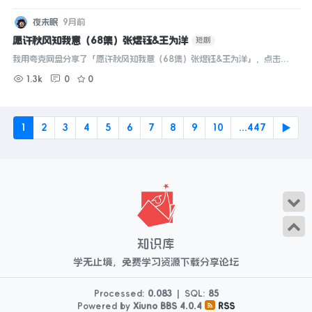
夜未眠
9月前
愿许秋风知我意（68集）张煜钰&王为洋
短剧
我用夸克网盘分享了「愿许秋风知我意（68集）张煜钰&王为洋」，点击链
接即可保存。打开「夸克APP」，无需下载在线播放视频，畅享原画5倍速，
1.3k
0
0
支持电视投屏。...
1
2
3
4
5
6
7
8
9
10
...447
▶
知识库
学无止境，免费学习资源下载分享论坛
Processed:
0.083
|
SQL:
85
Powered by
Xiuno BBS
4.0.4
RSS