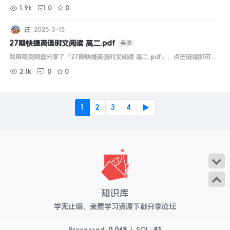
存。打开「夸克APP」在线查看，支持多种文档格式转换。...
1.9k
0
0
迁
2025-3-15
27期快捷英语时文阅读 高二.pdf
英语
我用夸克网盘分享了「27期快捷英语时文阅读 高二.pdf」，点击链接即可保
存。打开「夸克APP」在线查看，支持多种文档格式转换。...
2.1k
0
0
1
2
3
4
▶
知识库
学无止境，免费学习资源下载分享论坛
Processed:
0.048
|
SQL:
83