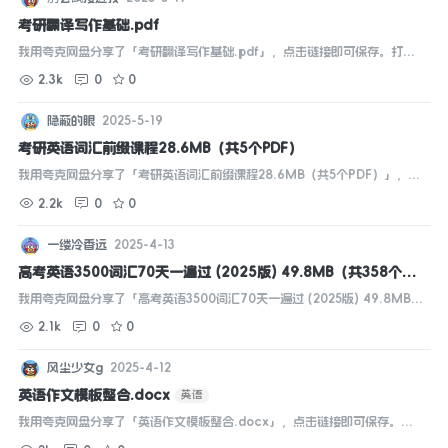
考研翻译写作基础.pdf
我用夸克网盘分享了「考研翻译写作基础.pdf」，点击链接即可保存。打开
「夸克APP」在线查看，支持多种文档格式转换。...
2.3k
0
0
隐蔽的眼
2025-5-19
考研英语词汇前缀课程28.6MB（共5个PDF）
我用夸克网盘分享了「考研英语词汇前缀课程28.6MB（共5个PDF）」，点
击链接即可保存。打开「夸克APP」，无需下载在线播放视频，畅享原画5倍
2.2k
0
0
速，支持电视投屏。...
一缕冷香远
2025-4-13
高考英语3500词汇70天一遍过 (2025版) 49.8MB（共358个项
目）
高考
英语
我用夸克网盘分享了「高考英语3500词汇70天一遍过 (2025版) 49.8MB
（共358个项目）」，点击链接即可保存。打开「夸克APP」，无需下载在线
2.1k
0
0
播放视频，畅享原画5倍速，支持电视投屏。...
风尘少女g
2025-4-12
英语作文模板整合.docx
英语
我用夸克网盘分享了「英语作文模板整合.docx」，点击链接即可保存。打
开「夸克APP」在线查看，支持多种文档格式转换。...