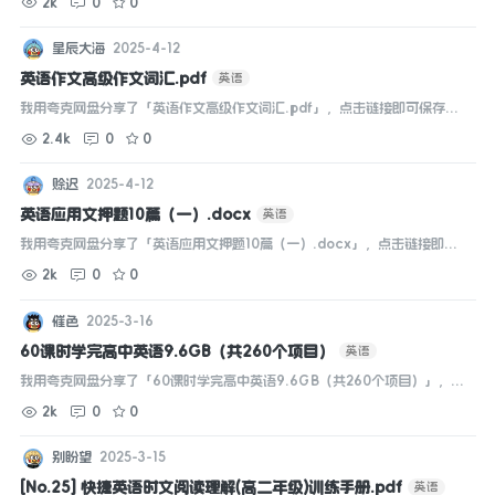
2k
0
0
星辰大海
2025-4-12
英语作文高级作文词汇.pdf
英语
我用夸克网盘分享了「英语作文高级作文词汇.pdf」，点击链接即可保存。
打开「夸克APP」在线查看，支持多种文档格式转换。...
2.4k
0
0
赊迟
2025-4-12
英语应用文押题10篇（一）.docx
英语
我用夸克网盘分享了「英语应用文押题10篇（一）.docx」，点击链接即可
保存。打开「夸克APP」在线查看，支持多种文档格式转换。...
2k
0
0
催色
2025-3-16
60课时学完高中英语9.6GB（共260个项目）
英语
我用夸克网盘分享了「60课时学完高中英语9.6GB（共260个项目）」，点
击链接即可保存。打开「夸克APP」，无需下载在线播放视频，畅享原画5倍
2k
0
0
速，支持电视投屏。...
别盼望
2025-3-15
[No.25] 快捷英语时文阅读理解(高二年级)训练手册.pdf
英语