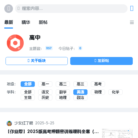
搜索内容...
最新
精华
新帖
高中
主题数：
1157
今日贴子：
0
关于版块
发新帖
年级：
全部
高一
高二
高三
高考
学科：
全部
语文
数学
英语
物理
化学
生物
历史
地理
政治
少女红了眼
2025-5-25
【作业帮】2025版高考押题密训卷理科全套（全
高考
语文
数学
英语
物理
化学