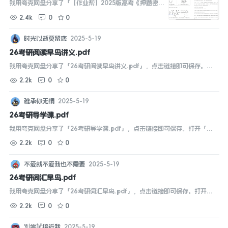
3套）
我用夸克网盘分享了「【作业帮】2025版高考《押题密训
生物
卷》理科全套（全3套）」，点击链接即可保存。打开
2.4k
0
0
「夸克APP」，无需下载在线播放视频，畅享原画5倍
速，支持电视投屏。 ...
时光以逝莫留恋
2025-5-19
26考研阅读早鸟讲义.pdf
我用夸克网盘分享了「26考研阅读早鸟讲义.pdf」，点击链接即可保存。打
开「夸克APP」在线查看，支持多种文档格式转换。...
2.2k
0
0
难承你无情
2025-5-19
26考研导学课.pdf
我用夸克网盘分享了「26考研导学课.pdf」，点击链接即可保存。打开「夸
克APP」在线查看，支持多种文档格式转换。...
2.2k
0
0
不爱就不爱我也不需要
2025-5-19
26考研词汇早鸟.pdf
我用夸克网盘分享了「26考研词汇早鸟.pdf」，点击链接即可保存。打开
「夸克APP」在线查看，支持多种文档格式转换。...
2.2k
0
0
別尝試接近我
2025-5-19