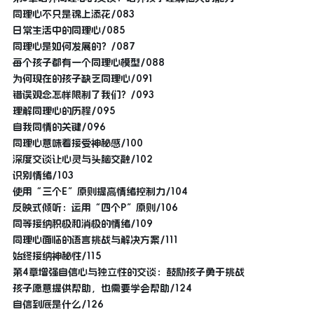
同理心不只是锦上添花/083
日常生活中的同理心/085
同理心是如何发展的？/087
每个孩子都有一个同理心模型/088
为何现在的孩子缺乏同理心/091
错误观念怎样限制了我们？/093
理解同理心的历程/095
自我同情的关键/096
同理心意味着接受神秘感/100
深度交谈让心灵与头脑交融/102
识别情绪/103
使用“三个E”原则提高情绪控制力/104
反映式倾听：运用“四个P”原则/106
同等接纳积极和消极的情绪/109
同理心面临的语言挑战与解决方案/111
始终接纳神秘性/115
第4章增强自信心与独立性的交谈：鼓励孩子勇于挑战
孩子愿意提供帮助，也需要学会帮助/124
自信到底是什么/126