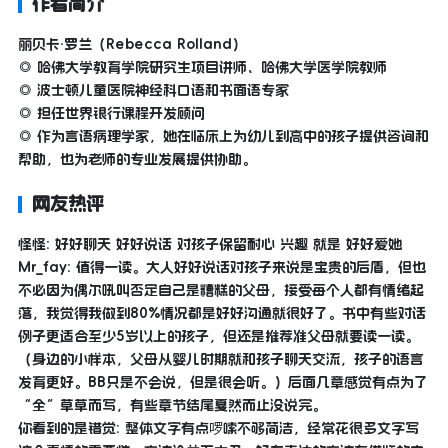
作者简介
丽贝卡·罗兰（Rebecca Rolland）
◎ 哈佛大学教育学院研究生项目讲师、哈佛大学医学院教师
◎ 波士顿儿童医院神经科口语和书面语专家
◎ 担任世界银行课程开发顾问
◎ 作为言语病理学家，她在临床上为幼儿到高中的孩子提供咨询和
帮助，也为老师的专业发展提供协助。
网友热评
怪怪: 好好聊天 好好说话 对孩子保留耐心 兴趣 就是 好好爱她
Mr_fay: 值得一读。大人好好说话对孩子来说是宝贵的后盾，但也
不必因为偶尔吼叫否定自己是糟糕的父母，接受每个人都有情绪起
落，我觉得我做到80%情况都是好好沟通就很好了。书中有些对话
例子更适合至少5岁以上的孩子，但还是推荐准父母就要读一读。
（身边的小样本，父母从婴儿时期就和孩子聊天交流，孩子的语言
发育更好。BB只是不会说，但是很会听。）后面几章感觉有点为了
“全”草草而写，有些章节结尾戛然而止没说完。
你看到的是错觉: 整体文字有点啰嗦不够简洁，经常花很多文字写