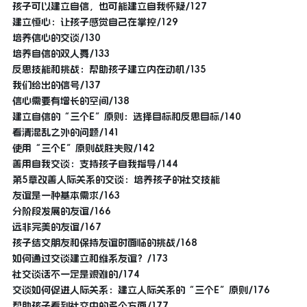
孩子可以建立自信，也可能建立自我怀疑/127
建立恒心：让孩子感觉自己在掌控/129
培养信心的交谈/130
培养自信的双人舞/133
反思技能和挑战：帮助孩子建立内在动机/135
我们给出的信号/137
信心需要有增长的空间/138
建立自信的“三个E”原则：选择目标和反思目标/140
看清混乱之外的问题/141
使用“三个E”原则战胜失败/142
善用自我交谈：支持孩子自我指导/144
第5章改善人际关系的交谈：培养孩子的社交技能
友谊是一种基本需求/163
分阶段发展的友谊/166
远非完美的友谊/167
孩子结交朋友和保持友谊时面临的挑战/168
如何通过交谈建立和维系友谊？/173
社交谈话不一定是艰难的/174
交谈如何促进人际关系：建立人际关系的“三个E”原则/176
帮助孩子看到社交中的多个方面/177