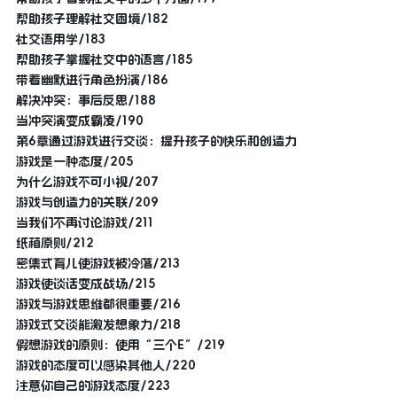
帮助孩子理解社交困境/182
社交语用学/183
帮助孩子掌握社交中的语言/185
带着幽默进行角色扮演/186
解决冲突：事后反思/188
当冲突演变成霸凌/190
第6章通过游戏进行交谈：提升孩子的快乐和创造力
游戏是一种态度/205
为什么游戏不可小视/207
游戏与创造力的关联/209
当我们不再讨论游戏/211
纸箱原则/212
密集式育儿使游戏被冷落/213
游戏使谈话变成战场/215
游戏与游戏思维都很重要/216
游戏式交谈能激发想象力/218
假想游戏的原则：使用“三个E”/219
游戏的态度可以感染其他人/220
注意你自己的游戏态度/223