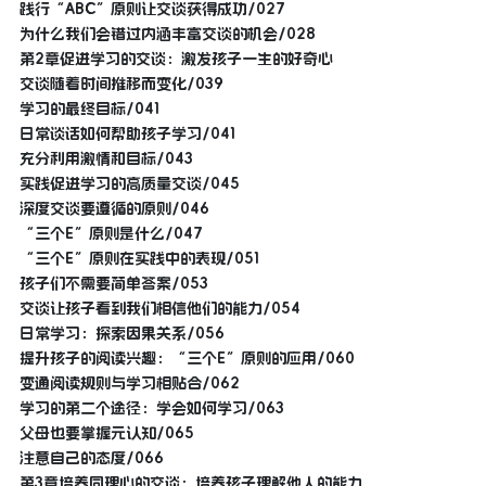
践行“ABC”原则让交谈获得成功/027
为什么我们会错过内涵丰富交谈的机会/028
第2章促进学习的交谈：激发孩子一生的好奇心
交谈随着时间推移而变化/039
学习的最终目标/041
日常谈话如何帮助孩子学习/041
充分利用激情和目标/043
实践促进学习的高质量交谈/045
深度交谈要遵循的原则/046
“三个E”原则是什么/047
“三个E”原则在实践中的表现/051
孩子们不需要简单答案/053
交谈让孩子看到我们相信他们的能力/054
日常学习：探索因果关系/056
提升孩子的阅读兴趣：“三个E”原则的应用/060
变通阅读规则与学习相贴合/062
学习的第二个途径：学会如何学习/063
父母也要掌握元认知/065
注意自己的态度/066
第3章培养同理心的交谈：培养孩子理解他人的能力