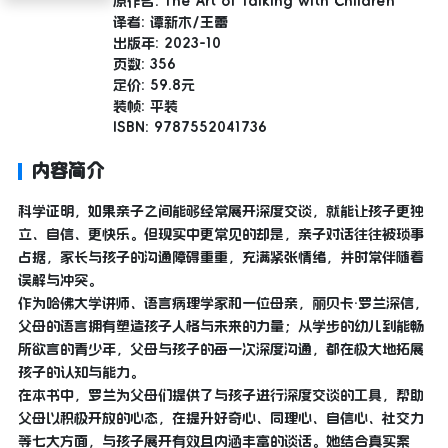
原作名: The Art of Talking with Children
译者: 谭新木/王蕾
出版年: 2023-10
页数: 356
定价: 59.8元
装帧: 平装
ISBN: 9787552041736
内容简介
科学证明，如果亲子之间能够经常展开深度交谈，就能让孩子更独
立、自信、更快乐。但现实中更常见的却是，亲子对话往往被琐事
占据，家长与孩子的沟通障碍重重，充满紧张情绪，并时常伴随着
误解与冲突。
作为哈佛大学讲师、语言病理学家和一位母亲，丽贝卡·罗兰深信，
父母的语言拥有塑造孩子人格与未来的力量；从学步的幼儿到能畅
所欲言的青少年，父母与孩子的每一次深度沟通，都在极大地拓展
孩子的认知与能力。
在本书中，罗兰为父母们提供了与孩子进行深度交谈的工具，帮助
父母以积极开放的心态，在提升好奇心、同理心、自信心、社交力
等七大方面，与孩子展开有效且内涵丰富的谈话。她结合真实案