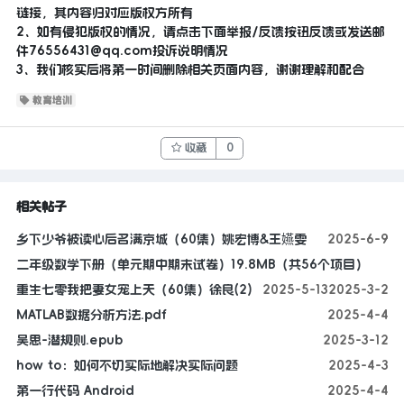
链接，其内容归对应版权方所有
2、如有侵犯版权的情况，请点击下面举报/反馈按钮反馈或发送邮
件
76556431@qq.com
投诉说明情况
3、我们核实后将第一时间删除相关页面内容，谢谢理解和配合
教育培训
收藏
0
相关帖子
乡下少爷被读心后名满京城（60集）姚宏博&王嬿雯
2025-6-9
二年级数学下册（单元期中期末试卷）19.8MB（共56个项目）
重生七零我把妻女宠上天（60集）徐良(2)
2025-5-13
2025-3-2
MATLAB数据分析方法.pdf
2025-4-4
吴思-潜规则.epub
2025-3-12
how to：如何不切实际地解决实际问题
2025-4-3
第一行代码 Android
2025-4-4