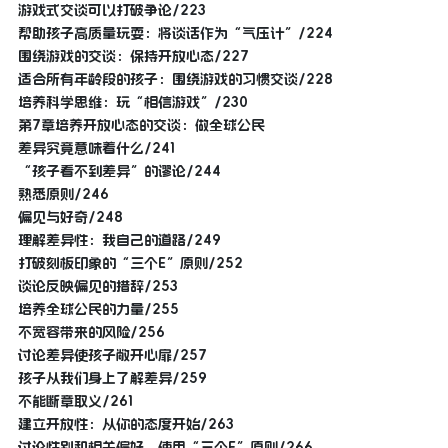
游戏式交谈可以打破争论/223
帮助孩子高质量玩耍：将谈话作为“气压计”/224
围绕游戏的交谈：保持开放心态/227
适合所有年龄段的孩子：围绕游戏的习惯交谈/228
培养科学思维：玩“相信游戏”/230
第7章培养开放心态的交谈：做全球公民
差异究竟意味着什么/241
“孩子看不到差异”的谬论/244
熟悉原则/246
偏见与好奇/248
理解差异性：我自己的道路/249
打破刻板印象的“三个E”原则/252
谈论反映偏见的措辞/253
培养全球公民的力量/255
不宽容带来的风险/256
讨论差异使孩子敞开心扉/257
孩子从我们身上了解差异/259
不能断章取义/261
建立开放性：从你的态度开始/263
讨论性别和相关偏好，使用“三个E”原则/266