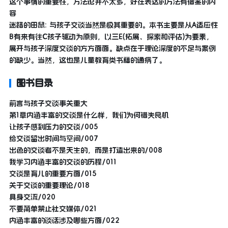
这个事情的重要性，方法论并不太多，好在表达的方法有借鉴的内
容
迷路的田鼠: 与孩子交谈当然是极其重要的。本书主要是从A适应性
B有来有往C孩子驱动为原则，以三E(拓展、探索和评估)为要素，
展开与孩子深度交谈的方方面面。缺点在于理论深度的不足与案例
的缺少。当然，这也是儿童教育类书籍的通病了。
图书目录
前言与孩子交谈事关重大
第1章内涵丰富的交谈是什么样，我们为何错失良机
让孩子感到压力的交谈/005
给交谈留出时间与空间/007
出色的交谈者不是天生的，而是打造出来的/008
我学习内涵丰富的交谈的历程/011
交谈是育儿的重要方面/015
关于交谈的重要理论/018
具身交流/020
不要简单禁止社交媒体/021
内涵丰富的谈话涉及哪些方面/022