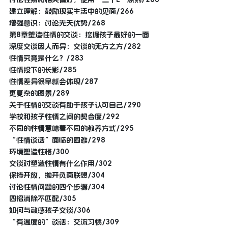
建立理解：鼓励现实生活中的见面/266
增强意识：讨论先天优势/268
第8章塑造性情的交谈：挖掘孩子最好的一面
深度交谈因人而异：交谈的无方之方/282
性情究竟是什么？/283
性情投下的长影/285
性情差异很早就会体现/287
更复杂的图景/289
关于性情的交谈有助于孩子认可自己/290
学校和孩子性情之间的契合度/292
不同的性情意味着不同的教养方式/295
“性情谈话”面临的困难/298
环境塑造性格/300
交谈对塑造性情有什么作用/302
保持开放，抛开负面联想/304
讨论性情问题的四个步骤/304
四招消除不匹配/305
如何与敏感孩子交谈/306
“有温度的”谈话：交流习惯/309