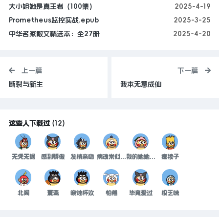
大小姐她是真王者（100集）
2025-4-19
Prometheus监控实战.epub
2025-3-25
中华名家散文精选本：全27册
2025-4-20
上一篇
下一篇
断裂与新生
我本无意成仙
这些人下载过
(
12
)
无凭无据
感到骄傲
发梢亲吻
病魂常似秋千索桥
我的她她的他不爱她
瘪犊子
北阁
寰鸾
晚烛杯欢
怕倦
毕竟爱过
极乏味