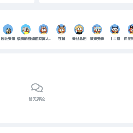
因此安排
缤纷的缠绵
孤家寡人一个
苍麓
青丝念旧
彼岸无岸
丨ㄖ巷
暂无评论