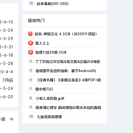
10
战争事典(001-050)
版块热门
5-6-10
5-2-24
1
剑来-声娱文化 4.3GB（共300个项目）
5-3-29
2
智人之上
5-5-21
3
查理九世30册 3GB
5-6-18
4
丁丁历险记中文版&英文版&动画片&电影
5-5-28
5
音视频开发进阶指南：基于Android与
版 40GB
25-4-4
6
7月前
【经典书籍】《新概念英语》4册PDF+视
iOS平台的实践.epub
5-5-24
7
雪中悍刀行
频 17.2GB
5-6-20
8
少有人走的路.pdf
9
微表情心理学 瞬间领悟你原本未知的真相
10
七堂极简物理课
沈浩 沈阳 2017 1.pdf
一篇