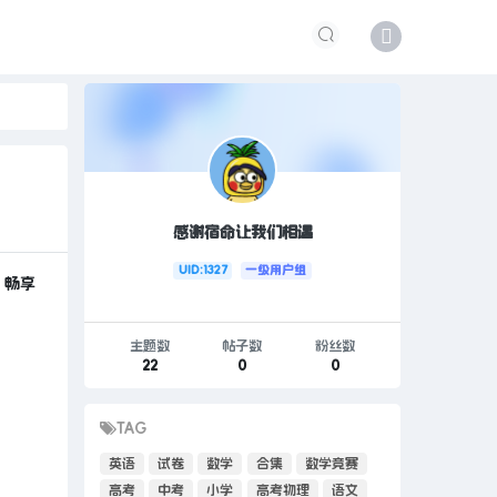
感谢宿命让我们相遇
UID:1327
一级用户组
，畅享
主题数
帖子数
粉丝数
22
0
0
TAG
英语
试卷
数学
合集
数学竞赛
高考
中考
小学
高考物理
语文