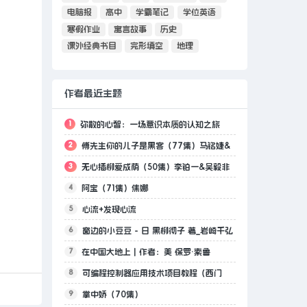
电脑报
高中
学霸笔记
学位英语
寒假作业
寓言故事
历史
课外经典书目
完形填空
地理
作者最近主题
1
弥散的心智：一场意识本质的认知之旅
2
傅先生你的儿子是黑客（77集）马铭婕&
3
无心插柳爱成荫（50集）李铂一&吴毅非
史梦新
4
阿宝（71集）焦娜
5
心流+发现心流
6
窗边的小豆豆 - 日 黑柳彻子 著_岩崎千弘
7
在中国大地上｜作者：美 保罗·索鲁
图.mobi
8
可编程控制器应用技术项目教程（西门
9
掌中娇（70集）
子）.pdf