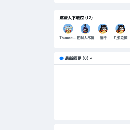
这些人下载过
(
12
)
Thunder雷电
旧时人不复
德行
几多欢颜
最新回复
(
0
)