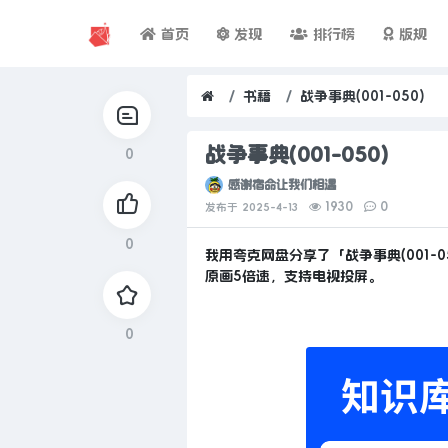
首页
发现
排行榜
版规
书籍
战争事典(001-050)
战争事典(001-050)
0
感谢宿命让我们相遇
1930
0
发布于
2025-4-13
0
我用夸克网盘分享了「战争事典(001-
原画5倍速，支持电视投屏。
0