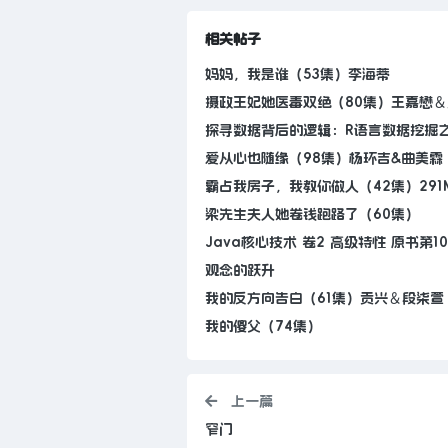
相关帖子
妈妈，我是谁（53集）李海蒂
摄政王妃她医毒双绝（80集）王嘉懋＆
探寻数据背后的逻辑：R语言数据挖掘之道
爱从心也随缘（98集）杨环吉&曲美霖
霸占我房子，我教你做人（42集）291
梁先生夫人她卷钱跑路了（60集）
Java核心技术 卷2 高级特性 原书第10
观念的跃升
我的反方向告白（61集）贡兴＆段柒萱
我的傻父（74集）
上一篇
窄门