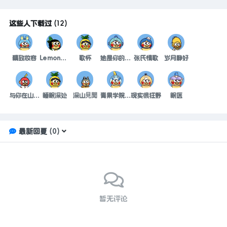
这些人下载过
(
12
)
精致妆容
Lemon青柠
歌怀
她是你的爱而你是我的爱
张氏情歌
岁月静好
与你在山清水秀间
睡眠深处
深山見聞
青果学院火了i
现实很狂野
眠医
最新回复
(
0
)
暂无评论