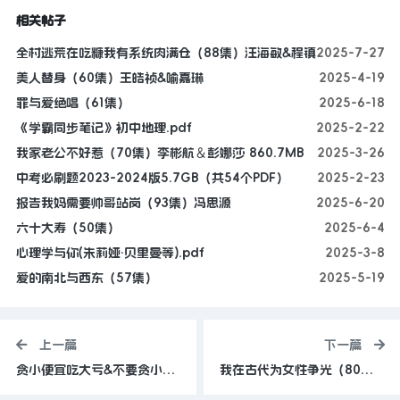
相关帖子
全村逃荒在吃糠我有系统肉满仓（88集）汪海敏&程镇
2025-7-27
美人替身（60集）王皓祯&喻嘉琳
2025-4-19
罪与爱绝唱（61集）
2025-6-18
《学霸同步笔记》初中地理.pdf
2025-2-22
我家老公不好惹（70集）李彬航＆彭娜莎 860.7MB
2025-3-26
中考必刷题2023-2024版5.7GB（共54个PDF）
2025-2-23
报告我妈需要帅哥站岗（93集）冯思源
2025-6-20
六十大寿（50集）
2025-6-4
心理学与你(朱莉娅·贝里曼等).pdf
2025-3-8
爱的南北与西东（57集）
2025-5-19
上一篇
下一篇
贪小便宜吃大亏&不要贪小便宜（31集）高萍&孙昊
我在古代为女性争光（80集）白柳嫣&刘家铭