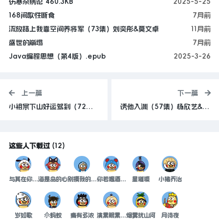
伤寒杂病论 460.3KB
2025-5-25
168间歇性断食
7月前
流放路上我靠空间养将军（73集）刘奕彤&莫文卓
11月前
盛世的崩塌
7月前
Java编程思想（第4版）.epub
2025-3-26
上一篇
下一篇
小祖宗下山好运驾到（72集）刘洋&孙丹丹
诱他入渊（57集）杨欣艺&常赫鸣
这些人下载过
(
12
)
与其在你不要的世界里
海是岛的心
别摸我的婴儿肥
你若喝酒请你吃醋
星璀璨
小猪乔治
岁如歌
尒蚂蚁
痛有多浓
演累眼累眼泪
烟雾扰山河
月诗夜