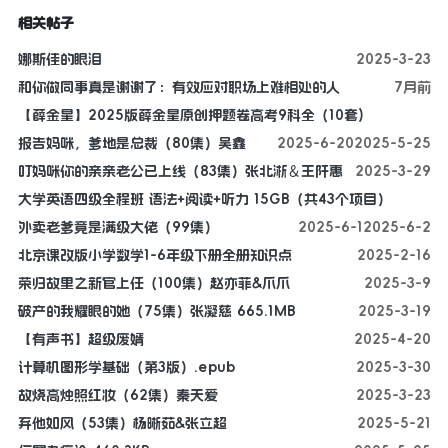
相关帖子
娜斯佳的眼泪
2025-3-23
和你做同事真是谢谢了：有效应对职场上难相处的人
7月前
【薛金星】2025版薛金星原创押题卷高考9科全（10套)
报告妈咪，爹地是总裁（80集）吴鑫
2025-6-20
2025-5-25
叮妈咪你的亲亲老公已上线（83集）张北淅＆王阡惠
2025-3-29
大学英语四级全程班 语法+阅读+听力 15GB（共43个项目）
外卖老爹竟是满级大佬（99集）
2025-6-1
2025-6-2
北京课改版小学数学1-6年级下册全册知识点
2025-2-16
荣归故里之新官上任（100集）赵亦菲&爪爪
2025-3-9
破产的我耀眼的她（75集）张凝慈 665.1MB
2025-3-19
【有声书】超级废婿
2025-4-20
计算机图形学基础（第3版）.epub
2025-3-30
故烧高烛照红妆（62集）秦天爱
2025-3-23
弃他如风（53集）杨晰茹&张立超
2025-5-21