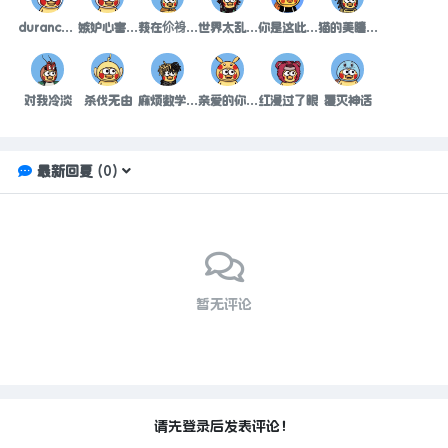
durance枷锁
嫉妒心害人深
莪在伱裑逅請囘头
世界太乱没有人懂
你是这此刻烂漫的春天
猫的美瞳会发光
对我冷淡
杀伐无由
麻烦数学老师别打击我成么
亲爱的你想多了
红漫过了眼
覆灭神话
最新回复
(
0
)
暂无评论
请先登录后发表评论！