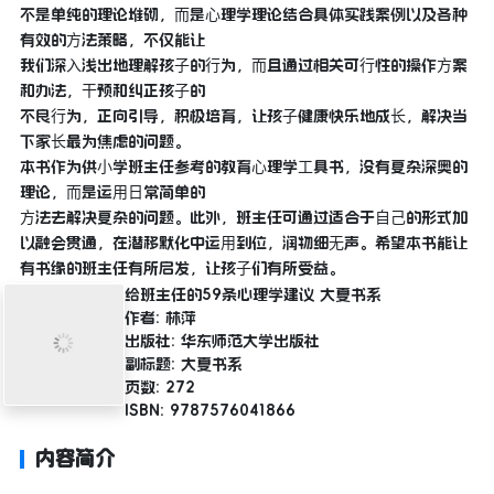
不是单纯的理论堆砌，⽽是⼼理学理论结合具体实践案例以及各种
有效的⽅法策略，不仅能让
我们深⼊浅出地理解孩⼦的⾏为，⽽且通过相关可⾏性的操作⽅案
和办法，⼲预和纠正孩⼦的
不良⾏为，正向引导，积极培育，让孩⼦健康快乐地成⻓，解决当
下家⻓最为焦虑的问题。
本书作为供⼩学班主任参考的教育⼼理学⼯具书，没有复杂深奥的
理论，⽽是运⽤⽇常简单的
⽅法去解决复杂的问题。此外，班主任可通过适合于⾃⼰的形式加
以融会贯通，在潜移默化中运⽤到位，润物细⽆声。希望本书能让
有书缘的班主任有所启发，让孩⼦们有所受益。
给班主任的59条心理学建议 大夏书系
作者: 林萍
出版社: 华东师范大学出版社
副标题: 大夏书系
页数: 272
ISBN: 9787576041866
内容简介