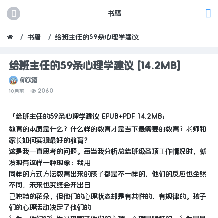
书籍
书籍
给班主任的59条心理学建议
给班主任的59条心理学建议 [14.2MB]
你饮酒
2060
10月前
「给班主任的59条心理学建议 EPUB+PDF 14.2MB」
教育的本质是什么？什么样的教育才是当下最需要的教育？⽼师和
家⻓如何实现最好的教育？
这是我⼀直思考的问题。每当我分析总结班级各项⼯作情况时，就
发现有这样⼀种现象：我⽤
同样的⽅式⽅法教育出来的孩⼦都是不⼀样的，他们的反应也全然
不同，未来也究终会开出⾃
⼰独特的花朵，但他们的⼼理状态却是有共性的、有规律的。孩⼦
们的⼼理活动决定了他们的