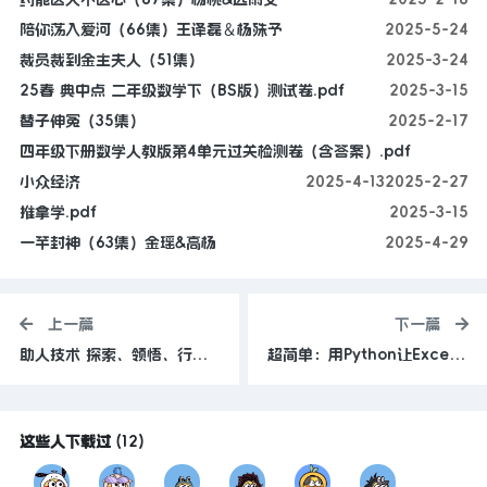
陪你荡入爱河（66集）王译磊＆杨殊予
2025-5-24
裁员裁到金主夫人（51集）
2025-3-24
25春 典中点 二年级数学下（BS版）测试卷.pdf
2025-3-15
替子伸冤（35集）
2025-2-17
四年级下册数学人教版第4单元过关检测卷（含答案）.pdf
小众经济
2025-4-13
2025-2-27
推拿学.pdf
2025-3-15
一竿封神（63集）金瑶&高杨
2025-4-29
上一篇
下一篇
助人技术 探索、领悟、行动三阶段模式 第3版 PDF 125.8MB
超简单：用Python让Excel飞起来
这些人下载过
(
12
)