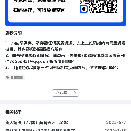
版权说明
1、本站不保存、不存储任何实质资源，以上二维码指向为网盘资源
链接，其内容归对应版权方所有
2、如有侵犯版权的情况，请点击下面举报/反馈按钮反馈或发送邮
件
76556431@qq.com
投诉说明情况
3、我们核实后将第一时间删除相关页面内容，谢谢理解和配合
教育培训
收藏
0
相关帖子
美人娇纵（77集）黄宥天＆包金妮
2025-5-7
药能医人不医心（87集）杨桃&远雨艾
2025-2-18