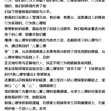
⾏为，他们的⾏为⼜巩固了他们的⼼理，⼼理是隐性的，⾏为是显
现的，他们的表现代表了他
们当下所受教育的现状与⽔平。
教育的⽬标是让⼈变得⾼尚、有价值、有意义，这是通过⼈的具体
⾏为实现的。⾏为是⼼理和
思想影射的结果，因此在孩⼦的成⻓过程中，我们极有必要去分析
孩⼦的⼼理，即要求我们要
懂得⼀些⼼理学的理论概念与技术⽅法，去解析孩⼦的⼼理与⾏
为，通过有效的“⼉童⼼理
学”⼯具，从本质和根源上去思考和分析孩⼦存在问题的原因，从
⼼理学理论与实践⼊⼿，及时
正⾯地引导与正确地介⼊，纠正不良⾏为和破解各类问题。
班主任如何落实这些涉及⼉童⼼理学的“技术⼿段”？《给班主任
的59条⼼理学建议》带领班主
任重新认识教育科学的起源，建⽴在对⼈的⼼理探索的基础上，坚
持以“⼼”育“⼼”，强调教师⽇
常的教育⾏为要符合⼉童⼼理的发展规律。从学⽣⼼理的⻆度去探
索教育的可⾏性，创新实践
教育⼼理学机制和逻辑，引领家⻓和指导学⽣共同健康成⻓，⽤爱
呵护每⼀个幼⼩⼼灵。本书