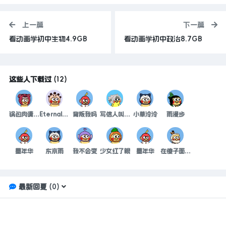
上一篇
下一篇
看动画学初中生物4.9GB
看动画学初中政治8.7GB
这些人下载过
(
12
)
锅包肉请求出战
Eternal永恒
背叛我吗
写信人叫从前
小草泠泠
雨漫步
墨年华
东京雨
我不会变
少女红了眼
墨年华
在傻子面前卖个萌
最新回复
(
0
)