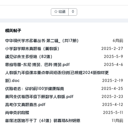
收藏
0
相关帖子
中华现代学术名著丛书·第二辑_（共17册）
6月前
小学数学期末真题卷（冀教版）
2025-2-27
遇见你余生多惊艳（82集）
2025-5-9
思维导图-东尼·博赞、巴利·博赞.pdf
2025-4-6
人教版九年级课本重点单词短语归纳(已根据2024新教材更
新).doc
2025-2-19
优雅老去：你的前100岁健康指南
2025-4-25
黄冈全优卷四年级下册数学人教版.pdf
2025-2-23
高考作文真题直击.pdf
2025-4-12
肖申克的救赎
2025-5-11
首席法医她不干了（61集）郭嘉琦&孙妍恩
11月前