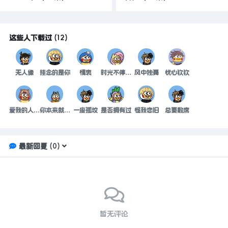
这些人下载过
(
12
)
无人缘
挂念的是你
情衷
时光不停的在转动
风中独舞
忧心钦钦
爱我的人你别哭
你本来就很美
一座孤坟
是否拥有过
怪我恋旧
总要散席
最新回复
(
0
)
暂无评论