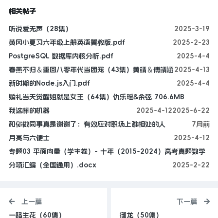
相关帖子
听说爱无声（28集）
2025-3-19
黄冈小复习六年级上册英语冀教版.pdf
2025-2-23
PostgreSQL 数据库内核分析.pdf
2025-4-4
春燕不归＆重回八零年代当团宠（43集）黄靖＆傅靖涵
2025-4-13
新时期的Node.js入门.pdf
2025-4-4
婚礼当天觉醒姐就是女王（64集）仇乐瑶&余弦 706.6MB
我这样的机器
2025-4-12
2025-6-22
和你做同事真是谢谢了：有效应对职场上难相处的人
7月前
月亮与六便士
2025-4-12
专题03 平面向量（学生卷）- 十年（2015-2024）高考真题数学
分项汇编（全国通用）.docx
2025-2-22
上一篇
下一篇
一路生花（60集）
御龙（50集）