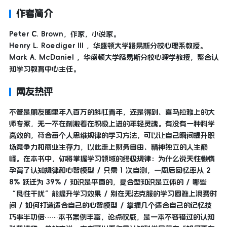
作者简介
Peter C. Brown，作家，小说家。
Henry L. Roediger III ，华盛顿大学路易斯分校心理系教授。
Mark A. McDaniel ，华盛顿大学路易斯分校心理学教授，整合认
知学习教育中心主任。
网友热评
不管是朋友圈里年入百万的斜杠青年，还是得到、喜马拉雅上的大
师专家，无一不在刺激着在积极上进的年轻灵魂。有没有一种科学
高效的，符合每个人思维规律的学习方法，可以让自己瞬间提升职
场竞争力和商业生存力，以此走上财务自由、精神独立的人生巅
峰。在本书中，你将掌握学习领域的终极规律：为什么说天性懒惰
孕育了认知规律和心智模型 / 只需 1 次自测，一周后回忆率从 2
8% 跃迁为 39% / 知识是平面的，复合型知识是立体的 / 哪些
“良性干扰”能提升学习效果 / 别在无法克服的学习困难上浪费时
间 / 如何打造适合自己的心智模型 / 掌握几个适合自己的记忆技
巧事半功倍……本书案例丰富，论点权威，是一本不容错过的认知