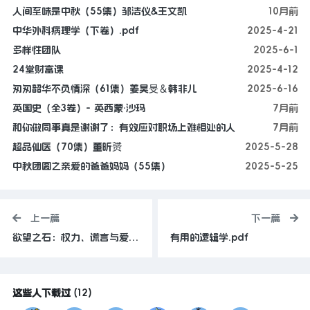
人间至味是中秋（55集）邹洁仪&王文凯
10月前
中华外科病理学（下卷）.pdf
2025-4-21
多样性团队
2025-6-1
24堂财富课
2025-4-12
匆匆韶华不负情深（61集）姜昊旻＆韩非儿
2025-6-16
英国史（全3卷）- 英西蒙·沙玛
7月前
和你做同事真是谢谢了：有效应对职场上难相处的人
7月前
超品仙医（70集）董昕赟
2025-5-28
中秋团圆之亲爱的爸爸妈妈（55集）
2025-5-25
上一篇
下一篇
欲望之石：权力、谎言与爱情交织的钻石梦.pdf
有用的逻辑学.pdf
这些人下载过
(
12
)