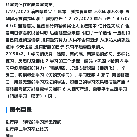
越容易记住的越是容易忘。
1727/4070 前四章看完了 基本上就是要自虐 怎么困难怎么来 直
到你不觉得是困难了 你就成长了 2172/4070 看不下去了 4070/
4070 坚持看完 虽然部分内容确实让人没法集中 估计是太散了 但
是明白作者的良苦用心 后面挑重点来看 明白了一个道理 一直制约
自己前进的是懒惰 没有勤劳努力 人类不会有进步 从原始人类就是
这样 今天也是 没有舒服的日子 只有不愿意醒来的人
2019043，1 学习的诀窍：检索、有间隔、有穿插的练习、多样化
练习、反思以及细化 2 学习的三个步骤：编码->巩固->检索 3 学
习中必须要做的努力：间隔巩固、打造心智模型（自动化）、举一
反三、构架概念学习（访谈式学习）、学习迁移 4 邓宁-克鲁格效
应：用最无效的学习方法的学生，对自己的学习效果错估最严重 5
实践和考试才能暴露学习漏洞 6 大脑可塑造，需要平衡主动学习
（构建学习、检索）+ 时...
图书目录
推荐序一轻松的学习是无效的
推荐序二学习不止技巧
前言