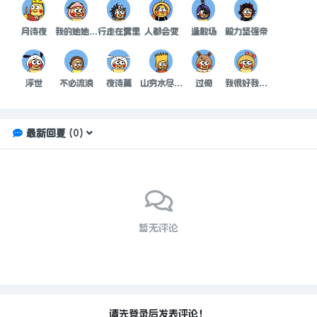
月诗夜
我的她她的他不爱她
行走在雾里
人都会变
逢散场
毅力坚强帝
浮世
不必流浪
夜诗篇
山穷水尽我也等
过倚
我很好我还能微笑呢
最新回复
(
0
)
暂无评论
请先登录后发表评论！