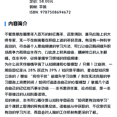
定价: 58.00元
装帧: 平装
ISBN: 9787508694672
内容简介
不管是朋友圈里年入百万的斜杠青年，还是得到、喜马拉雅上的大
师专家，无一不在刺激着在积极上进的年轻灵魂。有没有一种科学
高效的，符合每个人思维规律的学习方法，可以让自己瞬间提升职
场竞争力和商业生存力，以此走上财务自由、精神独立的人生巅
峰。在本书中，你将掌握学习领域的终极规律：
为什么说天性懒惰孕育了认知规律和心智模型 / 只需 1 次自测，一
周后回忆率从 28% 跃迁为 39% / 知识是平面的，复合型知识是
立体的 / 哪些 “良性干扰”能提升学习效果 / 别在无法克服的学
习困难上浪费时间 / 如何打造适合自己的心智模型 / 掌握几个适
合自己的记忆技巧事半功倍……本书案例丰富，论点权威，是一本
不容错过的认知科普读物。
总的来说，本书可以看作是认知科学目前在“如何更有效地学习”
这个课题上取得的所有成果总结。读者能从中获取的，不仅是切实
有效的学习方法，而且会对人脑的工作机制有更深的了解。