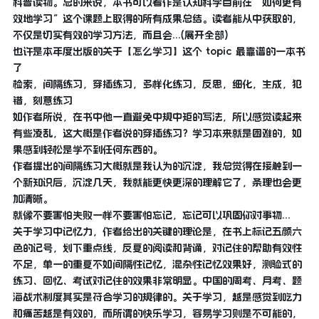
科普读物。总的来说，本书可以看作是认知科学目前在“如何更有
效地学习”这个课题上取得的所有成果总结。读者能从中获取的，
不仅是切实有效的学习方法，而且会...(展开全部)
也许是本年度出版的关于【怎么学习】这个 topic 最靠谱的一本书
了
检索，间隔练习，穿插练习，多样化练习，反思，细化，生成，犯
错，刻意练习
如作者所说，在书中他一直避免中规中矩的写法，所以感觉读起来
有些凌乱，这大概是作者说的穿插练习？学习本来就是困难的，如
果感到轻松是学不到任何东西的。
作者提出的间隔练习大概就是我认为的沉淀，我总觉得在接触到一
个新知识后，沉淀几天，我就能更快更深的理解它了，条理也会更
加清晰。
就像不要害怕失败一样不要害怕忘记，忘记可以巩固你对事物...
关于学习中记忆力，作者给出的关键的理论是，在书上标记五颜六
色的记号，划下重点线，反复的阅读和背诵，对记住的帮助有效性
不足，单一的重复不如间隔性记忆，混杂性记忆效果好，测验式的
练习、回忆、考试对记住的效果非常明显。中国的周考、月考、题
海战术制度其实是符合学习的规律的。关于学习，越是感觉到吃力
和痛苦越是有效的，而所谓的快乐学习，容易学习则是不可能的，