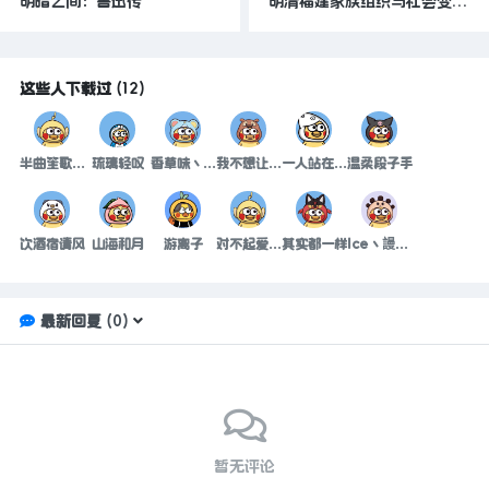
明暗之间：鲁迅传
明清福建家族组织与社会变迁（增订版）
这些人下载过
(
12
)
半曲笙歌葬流年
琉璃轻叹
香草味丶布丁
我不想让她代替我
一人站在一万个人里的孤独
温柔段子手
饮酒宿请风
山海和月
游离子
对不起爱上你是我的错
其实都一样
Ice丶謾謠巴
最新回复
(
0
)
暂无评论